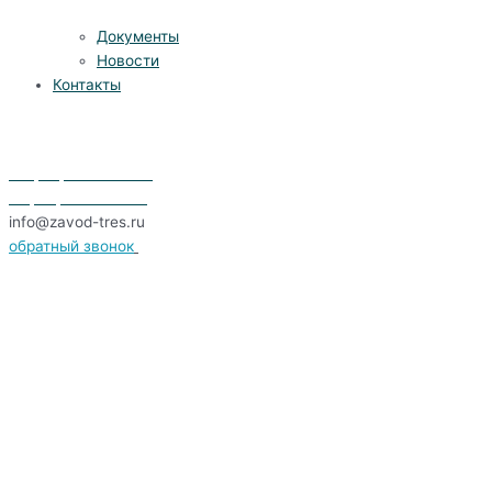
Документы
Новости
Контакты
СПб, Московское шоссе, д. 25,
к. 1, литера В, офис 24
+7 (911) 030-00-04
+7(812) 402-50-00
info@zavod-tres.ru
обратный звонок
© 2025 Завод ТРЭС
ОБРАТНЫЙ ЗВОНОК
Мы вам перезвоним в ближайшее время!